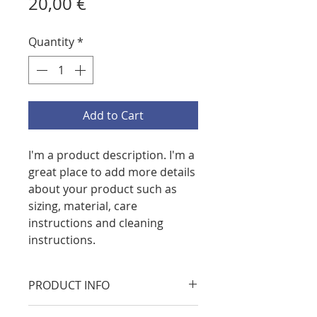
Price
20,00 €
Quantity
*
Add to Cart
I'm a product description. I'm a 
great place to add more details 
about your product such as 
sizing, material, care 
instructions and cleaning 
instructions.
PRODUCT INFO
I'm a product detail. I'm a great 