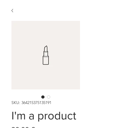
SKU: 364215375135191
I'm a product